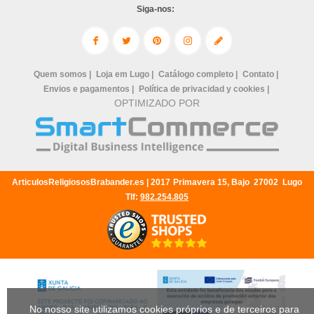
Siga-nos:
Quem somos |
Loja em Lugo |
Catálogo completo |
Contato |
Envios e pagamentos |
Política de privacidad y cookies |
OPTIMIZADO POR
ArticulosReligiososBrabander.es |
2017
Primavera 15, Bajo
,
27002
,
Lugo
Tlf:
982.254.805
No nosso site utilizamos cookies próprios e de terceiros para