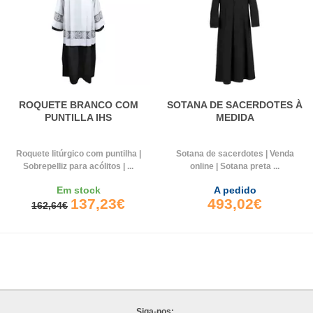
ROQUETE BRANCO COM
SOTANA DE SACERDOTES À
PUNTILLA IHS
MEDIDA
Roquete litúrgico com puntilha |
Sotana de sacerdotes | Venda
Sobrepelliz para acólitos | ...
online | Sotana preta ...
Em stock
A pedido
137,23€
493,02€
162,64€
Siga-nos: