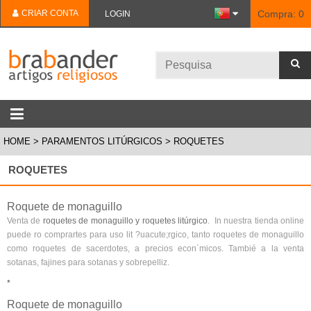
CRIAR CONTA
Compra:
0
LOGIN
HOME
PARAMENTOS LITÚRGICOS
ROQUETES
ROQUETES
Roquete de monaguillo
Venta de
roquetes de monaguillo y roquetes litúrgico
. In nuestra tienda online
puede ro comprartes para uso lit ?uacute;rgico, tanto roquetes de monaguillo
como roquetes de sacerdotes, a precios econ´micos. Tambié a la venta
sotanas, fajines para sotanas y sobrepelliz.
*
Roquete de monaguillo