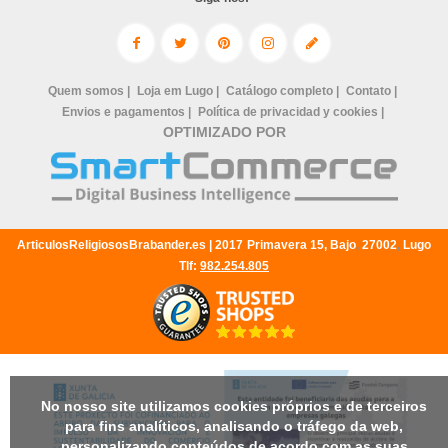
Quem somos |
Loja em Lugo |
Catálogo completo |
Contato |
Envios e pagamentos |
Política de privacidad y cookies |
OPTIMIZADO POR
ArticulosReligiososBrabander.es |
2017
Primavera 15, Bajo
,
27002
,
Lugo
Tlf:
982.254.805
No nosso site utilizamos cookies próprios e de terceiros
para fins analíticos, analisando o tráfego da web,
personalizando conteúdos de acordo com as suas