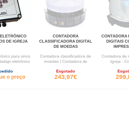
 ELETRÔNICO
CONTADORA
CONTADORA 
OS DE IGREJA
CLASSIFICADORA DIGITAL
DIGITAIS 
DE MOEDAS
IMPRE
rônico para sinos
Contadora classificadora de
Contadora de 
Badajo eletrônico
moedas | Contadora de
Igreja - C
...
moedas para ...
classificad
pedido
Esgotado
Esgo
243,97€
299,
que o preço