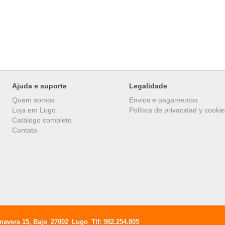
Ajuda e suporte
Legalidade
Quem somos
Envios e pagamentos
Loja em Lugo
Política de privacidad y cooki
Catálogo completo
Contato
mavera 15, Bajo
27002
Lugo
Tlf:
982.254.805