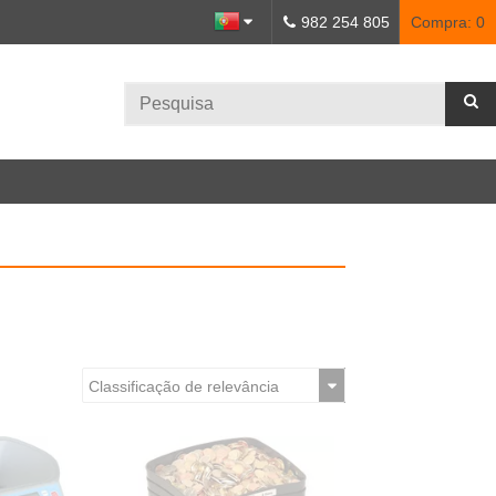
982 254 805
Compra:
0