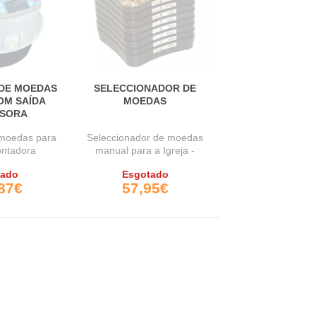
DE MOEDAS
SELECCIONADOR DE
COM SAÍDA
MOEDAS
SSORA
moedas para
Seleccionador de moedas
ontadora
manual para a Igreja -
ora de ...
Seleccionador ...
tado
Esgotado
87€
57,95€