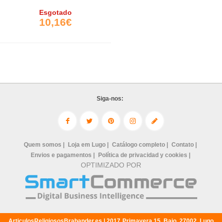
Esgotado
10,16€
Siga-nos:
Quem somos |
Loja em Lugo |
Catálogo completo |
Contato |
Envios e pagamentos |
Política de privacidad y cookies |
OPTIMIZADO POR
ArticulosReligiososBrabander.es |
2017
Primavera 15, Bajo
,
27002
,
Lugo