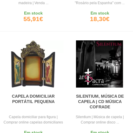
madeira | Venda ...
"Rosário pela Espanha" com ...
Em stock
Em stock
55,91€
18,30€
CAPELA DOMICILIAR
SILENTIUM, MÚSICA DE
PORTÁTIL PEQUENA
CAPELA | CD MÚSICA
COFRADE
Capela domiciliar para figura |
Silentium | Música de capela |
Comprar online capelas domiciliares
Comprar online disco ...
...
Em stock
Em stock