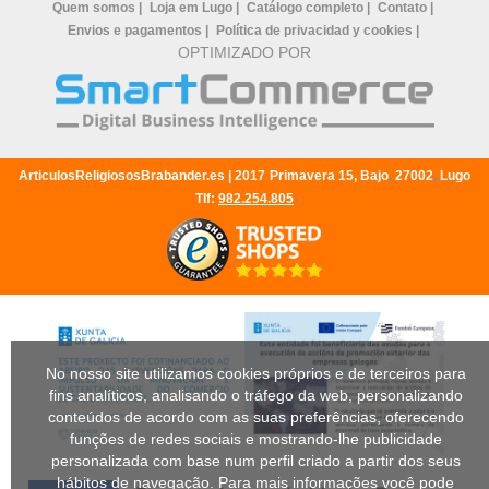
Quem somos |
Loja em Lugo |
Catálogo completo |
Contato |
Envios e pagamentos |
Política de privacidad y cookies |
OPTIMIZADO POR
ArticulosReligiososBrabander.es |
2017
Primavera 15, Bajo
,
27002
,
Lugo
Tlf:
982.254.805
No nosso site utilizamos cookies próprios e de terceiros para
fins analíticos, analisando o tráfego da web, personalizando
conteúdos de acordo com as suas preferências, oferecendo
funções de redes sociais e mostrando-lhe publicidade
personalizada com base num perfil criado a partir dos seus
hábitos de navegação. Para mais informações você pode