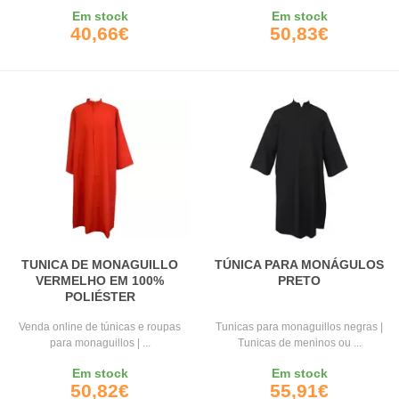
Em stock
Em stock
40,66€
50,83€
TUNICA DE MONAGUILLO
TÚNICA PARA MONÁGULOS
VERMELHO EM 100%
PRETO
POLIÉSTER
Venda online de túnicas e roupas
Tunicas para monaguillos negras |
para monaguillos | ...
Tunicas de meninos ou ...
Em stock
Em stock
50,82€
55,91€