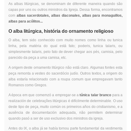
As albas litúrgicas, se denominam de diferente maneira quando são
capas por uns ou outros ministros da Igreja. Dessa forma, encontramos
com
albas sacerdotales, albas diaconales, albas para monaguillos,
albas para acólitos...
O alba litúrgica, história do ornamento religioso
O alba, tem sido conhecido com muito nomes como linha ou tunica
linha, pela matéria do qual está fato; poderis, tunica talaris, ou
simplesmente talaris, pelo fato de dever chegar aos pés, camisia, pelo
parecido da peça a uma camisa, etc.
A origem deste ornamento litúrgico não está claro. Algumas fontes esta
peça remonta a vestes do sacerdócio judío. Outros textos, a origem do
alba estaría relacionado com a roupa comum que empregavam tanto
Romanos como Gregos.
A época em que comemzó a empregar-se a
túnica talar branco
para a
realización de celebrações litúrgicas é difícilmente determinable. O uso
deste tipo de peça, muito común os primeiros años do cristianismo, e a
ausência de documentación adequada, não permitem determinar
quando pasó a ser de uso exclusivo dos ministros da igreja.
Antes do IX, o alba já se había tornou parte fundamental da vestimenta