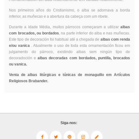
Nos primeiros años do Cristianismo, o alba se adornava a borda
inferior, as muñecas e a abertura da cabeça com um ribete.
Durante a Idade Média, muitos párrocos começaram a utilizar
albas
com brocados, ou bordados
, na parte inferior do alba e nas muñecas.
Este tipo de decoración foi habitual até a chegada de
albas com renda
e/ou vanica
. Atualmente o uso de toda esta ornamentación ficou em
julgamento do párroco, existindo albas sem ningún tipo de
decoradoción e
albas decoradas com bordados, puntilla, brocados
ou vanica.
Venta de albas litúrgicas e túnicas de monaguillo em Artículos
Religiosos Brabander.
Siga-nos: