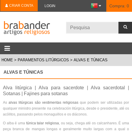
CRIAR CONTA
Compra:
0
LOGIN
HOME
PARAMENTOS LITÚRGICOS
ALVAS E TÚNICAS
ALVAS E TÚNICAS
Alva litúrgica | Alva para sacerdote | Alva sacerdotal |
Sotanas | Fajines para sotanas
As
alvas litúrgicas são vestimentas religiosas
que podem ser utilizadas por
qualquer ministro presente na celebración litúrgica, desde o presidente, até os
acólitos, passando pelos monaguillos e os diáconos.
O alba é uma
túnica talar religiosa
, ou seja, chega até os calcanhares. É uma
peça branca de mangas longas e geralmente muito largas com a qual o