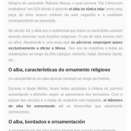
litúrgica do sacerdote. Rabano Maura, o qual escreve "De Clericorum
Institutione" em 818 dónde é descrito
el alba ou túnica talar
como uma
peça de linho branco símbolo da auto negación e a castidade
correspondente ao sacerdote.
No século XII, o alba era a vestimenta que todos os sacerdotes usavam
quando eixorcían suas funções religiosas. O uso do alba evoluiu com
os años. Atualmente é uma peça que
os párrocos empregam quase
exclusivamente a oficiar a Missa
. Seu uso se espalhou a todas as
celebrações ao longo do Año Litúrgico: Advento, Natal, Semana Santa,
etc...
O alba, características do ornamento religioso
As características do alba apenas variaram ao longo da história.
Durante a Idade Média, foram feitas ajustadas à cintura do párroco
aumentando o diámetro según se aproximava dos tornozelos. Com o
passar dos séculos e a moda de vestuário más holgadas,
el diámetro
do alba foi aumentando
até as dimensões que atualmente
conhecemos.
O alba, bordados e ornamentación
A ornamentación del alba históricamente tem variado notavelmente.