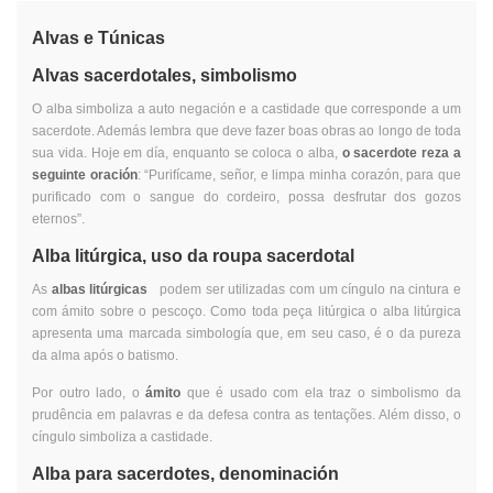
Alvas e Túnicas
Alvas sacerdotales, simbolismo
O alba simboliza a auto negación e a castidade que corresponde a um
sacerdote. Además lembra que deve fazer boas obras ao longo de toda
sua vida. Hoje em día, enquanto se coloca o alba,
o sacerdote reza a
seguinte oración
: “Purifícame, señor, e limpa minha corazón, para que
purificado com o sangue do cordeiro, possa desfrutar dos gozos
eternos”.
Alba litúrgica, uso da roupa sacerdotal
As
albas litúrgicas
podem ser utilizadas com um cíngulo na cintura e
com ámito sobre o pescoço. Como toda peça litúrgica o alba litúrgica
apresenta uma marcada simbología que, em seu caso, é o da pureza
da alma após o batismo.
Por outro lado, o
ámito
que é usado com ela traz o simbolismo da
prudência em palavras e da defesa contra as tentações. Além disso, o
cíngulo simboliza a castidade.
Alba para sacerdotes, denominación