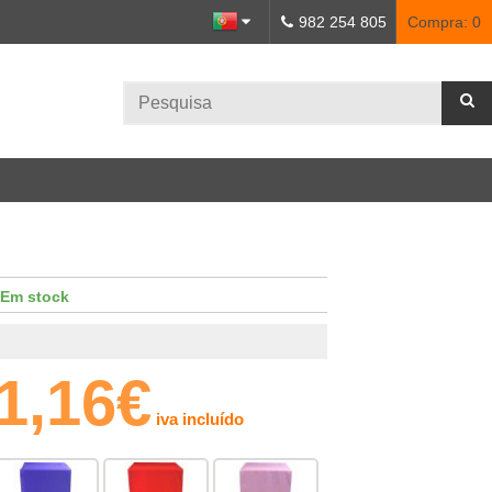
982 254 805
Compra:
0
Em stock
1,16€
iva incluído