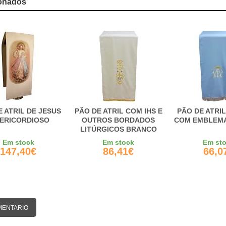
onados
E ATRIL DE JESUS
PÃO DE ATRIL COM IHS E
PÃO DE ATRI
SERICORDIOSO
OUTROS BORDADOS
COM EMBLEMA
LITÚRGICOS BRANCO
Em stock
Em stock
Em st
147,40€
86,41€
66,0
MENTARIO