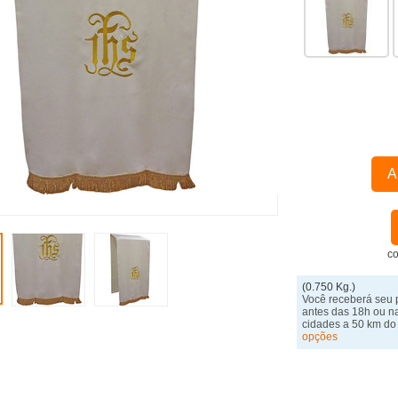
A
co
(0.750 Kg.)
Você receberá seu 
antes das 18h ou n
cidades a 50 km do
opções