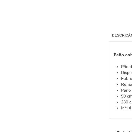
DESCRIÇÃ
Paño cob
Pão d
Dispo
Fabri
Remat
Paño 
50 cm
230 c
Inclui