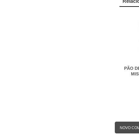
Relaci
PÃO D
MI
NOVO CO