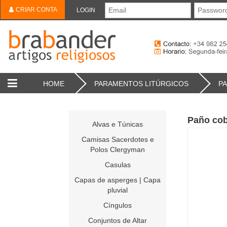
CRIAR CONTA
LOGIN
HOME
PARAMENTOS LITÚRGICOS
PA
Paño cob
Alvas e Túnicas
Camisas Sacerdotes e
Polos Clergyman
Casulas
Capas de asperges | Capa
pluvial
Cíngulos
Conjuntos de Altar