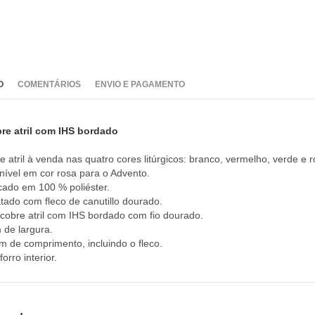
O
COMENTÁRIOS
ENVIO E PAGAMENTO
re atril com IHS bordado
e atril à venda nas quatro cores litúrgicos: branco, vermelho, verde e r
nível em cor rosa para o Advento.
cado em 100 % poliéster.
ado com fleco de canutillo dourado.
cobre atril com IHS bordado com fio dourado.
 de largura.
m de comprimento, incluindo o fleco.
 forro interior.