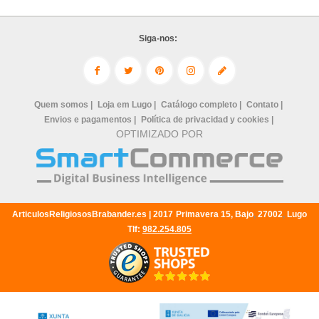
Siga-nos:
Quem somos |
Loja em Lugo |
Catálogo completo |
Contato |
Envios e pagamentos |
Política de privacidad y cookies |
OPTIMIZADO POR
ArticulosReligiososBrabander.es |
2017
Primavera 15, Bajo
,
27002
,
Lugo
Tlf:
982.254.805