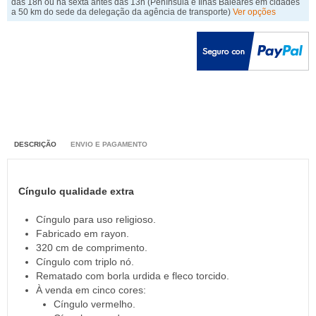
das 18h ou na sexta antes das 13h
(Península e Ilhas Baleares em cidades
a 50 km do sede da delegação da agência de transporte)
Ver opções
DESCRIÇÃO
ENVIO E PAGAMENTO
Cíngulo qualidade extra
Cíngulo para uso religioso.
Fabricado em rayon.
320 cm de comprimento.
Cíngulo com triplo nó.
Rematado com borla urdida e fleco torcido.
À venda em cinco cores:
Cíngulo vermelho.