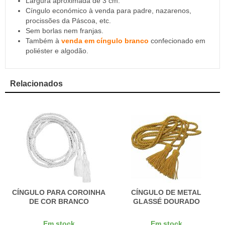
Largura aproximada de 3 cm.
Cíngulo económico à venda para padre, nazarenos,
procissões da Páscoa, etc.
Sem borlas nem franjas.
Também à
venda em cíngulo branco
confecionado em
poliéster e algodão.
Relacionados
CÍNGULO PARA COROINHA
CÍNGULO DE METAL
DE COR BRANCO
GLASSÉ DOURADO
Em stock
Em stock