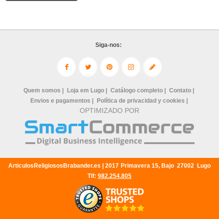
Siga-nos:
Quem somos |
Loja em Lugo |
Catálogo completo |
Contato |
Envios e pagamentos |
Política de privacidad y cookies |
OPTIMIZADO POR
ArticulosReligiososBrabander.es |
2017
Primavera 15, Bajo
,
27002
,
Lugo
Tlf:
982.254.805