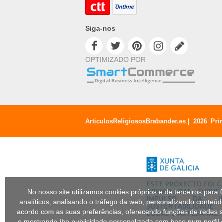
Siga-nos
OPTIMIZADO POR
ArticulosReligiososBrabander.es |
2026
Pri
No nosso site utilizamos cookies próprios e de terceiros para f
analíticos, analisando o tráfego da web, personalizando conteú
acordo com as suas preferências, oferecendo funções de redes s
e mostrando-lhe publicidade personalizada com base num perfil 