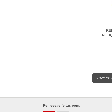
RE
RELÍ
NOVO CO
Remessas feitas com: