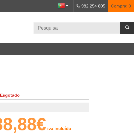
982 254 805
Compra:
0
Esgotado
38,88€
iva incluído