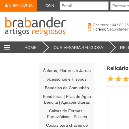
CRIAR CONTA
LOGIN
HOME
OURIVESARIA RELIGIOSA
REL
Relicário
Ánforas, Floreros e Jarras
Acessórios e Hisopos
Bandejas de Comunhão
Benditeras | Pilas de Água
Bendita | Aguabenditeras
Caixas de Formas |
Portaviáticos | Píxides
Caixas para chaves de