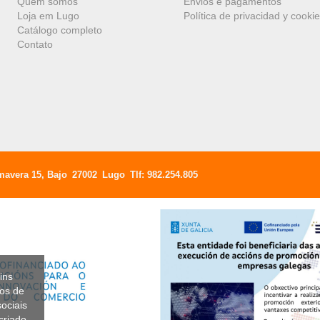
Quem somos
Envios e pagamentos
Loja em Lugo
Política de privacidad y cooki
Catálogo completo
Contato
mavera 15, Bajo
27002
Lugo
Tlf:
982.254.805
ins
dos de
ociais
criado