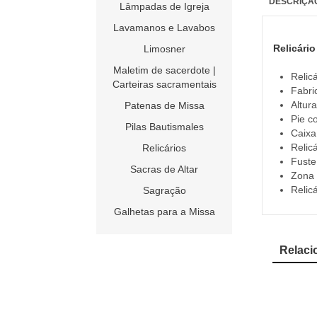
DESCRIÇÃ
Lâmpadas de Igreja
Lavamanos e Lavabos
Relicário
Limosner
Maletim de sacerdote |
Relicá
Carteiras sacramentais
Fabri
Altur
Patenas de Missa
Pie c
Pilas Bautismales
Caixa
Relic
Relicários
Fuste
Sacras de Altar
Zona 
Relic
Sagração
Galhetas para a Missa
Relaci