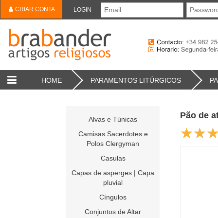
CRIAR CONTA
LOGIN
HOME
PARAMENTOS LITÚRGICOS
PA
Pão de at
Alvas e Túnicas
Camisas Sacerdotes e
Polos Clergyman
Casulas
Capas de asperges | Capa
pluvial
Cíngulos
Conjuntos de Altar