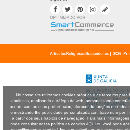
OPTIMIZADO POR
ArticulosReligiososBrabander.es |
2026
Pri
No nosso site utilizamos cookies próprios e de terceiros para f
analíticos, analisando o tráfego da web, personalizando conteú
acordo com as suas preferências, oferecendo funções de redes s
e mostrando-lhe publicidade personalizada com base num perfil 
a partir dos seus hábitos de navegação. Para mais informações
pode consultar nossa política de cookies
AQUI
ou você pode acei
especificamente, modificá-los. sua seleção ou rejeite seu uso cl