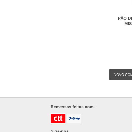
PÃO D
MI
NOVO CO
Remessas feitas com:
Siga-nos