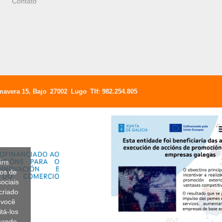
Contato
mavera 15, Bajo
27002
Lugo
Tlf:
982.254.805
ins
dos de
ociais
criado
 você
tá-los
icando