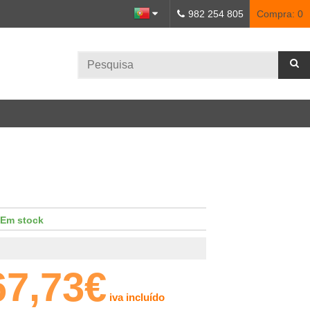
982 254 805
Compra:
0
Em stock
67,73€
iva incluído